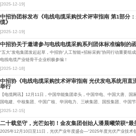
[2025-12-19]
中招协团标发布《电线电缆采购技术评审指南 第1部分
缆》
[2025-12-19]
中招协关于邀请参与电线电缆采购系列团体标准编制的
“五大”发电集团发起起草，中招协“人工智能+招标采购”协同行动重要组
电线电缆产业链骨干企业积极参编！
[2025-12-18]
中招协《电线电缆采购技术评审指南 光伏发电系统用直
举行
【电缆网讯】12月11日，中国华能集团牵头，中国华电、中国大唐、国
国电建、中核集团、中国广核、华润电力、三峡集团、国投集团、中国节
[2025-12-15]
二十载坚守，光芒如初！金友集团创始人潘晨曦荣获“最
2025年12月10日至11日，光伏产业年度盛会—“2025年度光伏产业