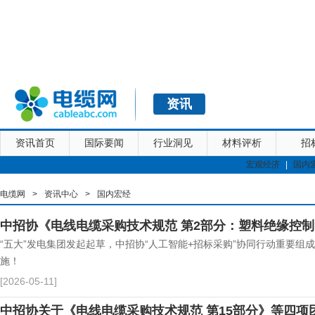
资讯
资讯首页
国际要闻
行业洞见
材料评析
招
宏观经济
|
国内
电缆网
>
资讯中心
>
国内宏经
中招协《电线电缆采购技术规范 第2部分：塑料绝缘控
“五大”发电集团发起起草，中招协“人工智能+招标采购”协同行动重要组成
施！
[2026-05-11]
中招协关于《电线电缆采购技术规范 第15部分》等四