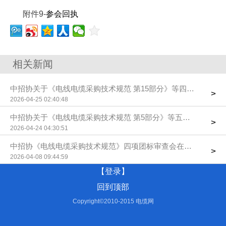
附件9-
参会回执
相关新闻
中招协关于《电线电缆采购技术规范 第15部分》等四项团标送
>
2026-04-25 02:40:48
中招协关于《电线电缆采购技术规范 第5部分》等五项团标送审
>
2026-04-24 04:30:51
中招协《电线电缆采购技术规范》四项团标审查会在京召开
>
2026-04-08 09:44:59
【登录】
回到顶部
Copyright©2010-2015 电缆网