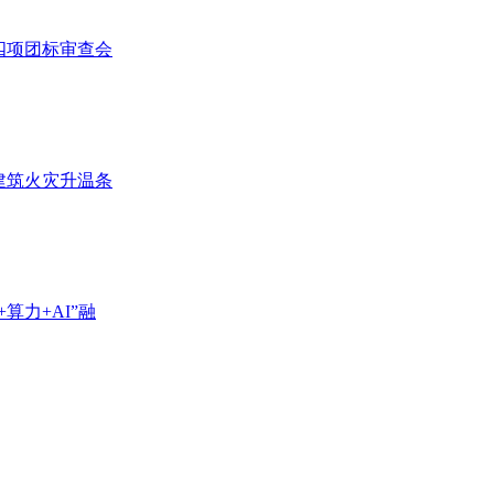
四项团标审查会
建筑火灾升温条
算力+AI”融