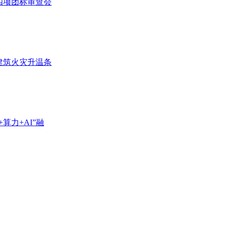
四项团标审查会
建筑火灾升温条
算力+AI”融