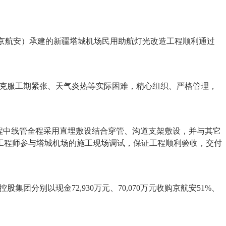
称：京航安）承建的新疆塔城机场民用助航灯光改造工程顺利通过
员克服工期紧张、天气炎热等实际困难，精心组织、严格管理，
程中线管全程采用直埋敷设结合穿管、沟道支架敷设，并与其它
工程师参与塔城机场的施工现场调试，保证工程顺利验收，交付
分别以现金72,930万元、70,070万元收购京航安51%、