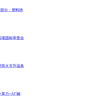
2部分：塑料绝
四项团标审查会
建筑火灾升温条
算力+AI”融