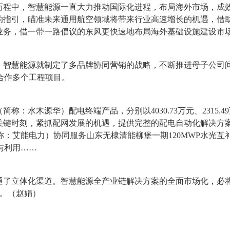
历程中，智慧能源一直大力推动国际化进程，布局海外市场，成
”的指引，瞄准未来通用航空领域将带来行业高速增长的机遇，借
外业务，借一带一路倡议的东风更快速地布局海外基础设施建设市
年，智慧能源就制定了多品牌协同营销的战略，不断推进母子公
合作多个工程项目。
：水木源华）配电终端产品，分别以4030.73万元、2315
的关键时刻，紧抓配网发展的机遇，提供完整的配电自动化解决方
：艾能电力）协同服务山东无棣清能柳堡一期120MWP水光
与利用……
通了立体化渠道。智慧能源全产业链解决方案的全面市场化，必将
力。（赵娟）