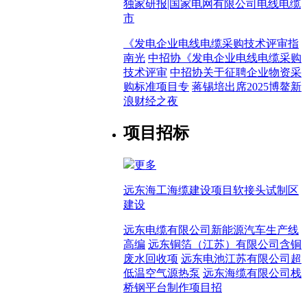
独家研报|国家电网有限公司电线电缆
市
《发电企业电线电缆采购技术评审指
南光
中招协《发电企业电线电缆采购
技术评审
中招协关于征聘企业物资采
购标准项目专
蒋锡培出席2025博鳌新
浪财经之夜
项目招标
更多
远东海工海缆建设项目软接头试制区
建设
远东电缆有限公司新能源汽车生产线
高编
远东铜箔（江苏）有限公司含铜
废水回收项
远东电池江苏有限公司超
低温空气源热泵
远东海缆有限公司栈
桥钢平台制作项目招