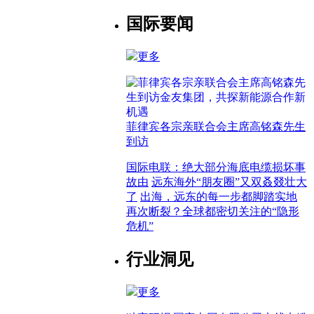
国际要闻
更多
菲律宾各宗亲联合会主席高铭森先生
到访
国际电联：绝大部分海底电缆损坏事
故由
远东海外“朋友圈”又双叒叕壮大
了
出海，远东的每一步都脚踏实地
再次断裂？全球都密切关注的“隐形
危机”
行业洞见
更多