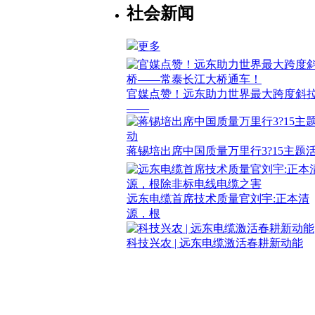
社会新闻
更多
官媒点赞！远东助力世界最大跨度斜
——
蒋锡培出席中国质量万里行3?15主题
远东电缆首席技术质量官刘宇:正本清
源，根
科技兴农 | 远东电缆激活春耕新动能