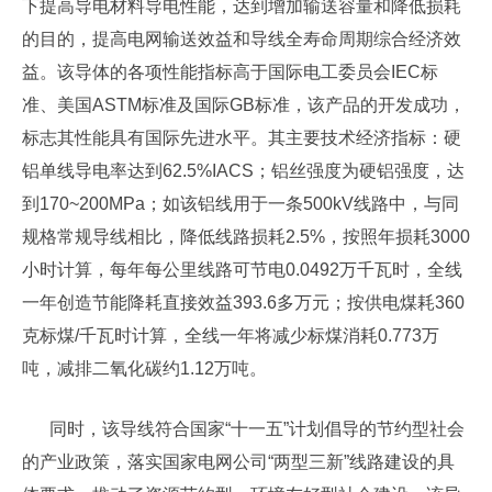
下提高导电材料导电性能，达到增加输送容量和降低损耗
的目的，提高电网输送效益和导线全寿命周期综合经济效
益。该导体的各项性能指标高于国际电工委员会IEC标
准、美国ASTM标准及国际GB标准，该产品的开发成功，
标志其性能具有国际先进水平。其主要技术经济指标：硬
铝单线导电率达到62.5%IACS；铝丝强度为硬铝强度，达
到170~200MPa；如该铝线用于一条500kV线路中，与同
规格常规导线相比，降低线路损耗2.5%，按照年损耗3000
小时计算，每年每公里线路可节电0.0492万千瓦时，全线
一年创造节能降耗直接效益393.6多万元；按供电煤耗360
克标煤/千瓦时计算，全线一年将减少标煤消耗0.773万
吨，减排二氧化碳约1.12万吨。
同时，该导线符合国家“十一五”计划倡导的节约型社会
的产业政策，落实国家电网公司“两型三新”线路建设的具