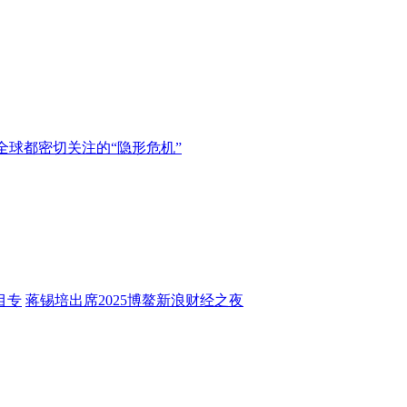
全球都密切关注的“隐形危机”
目专
蒋锡培出席2025博鳌新浪财经之夜