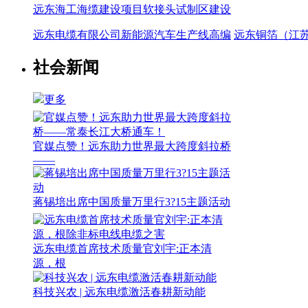
远东海工海缆建设项目软接头试制区建设
远东电缆有限公司新能源汽车生产线高编
远东铜箔（江
社会新闻
更多
官媒点赞！远东助力世界最大跨度斜拉桥
——
蒋锡培出席中国质量万里行3?15主题活动
远东电缆首席技术质量官刘宇:正本清
源，根
科技兴农 | 远东电缆激活春耕新动能