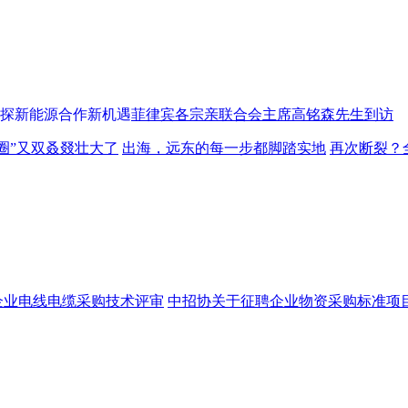
菲律宾各宗亲联合会主席高铭森先生到访
圈”又双叒叕壮大了
出海，远东的每一步都脚踏实地
再次断裂？
企业电线电缆采购技术评审
中招协关于征聘企业物资采购标准项