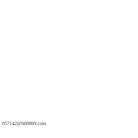
。
57142@600869.com