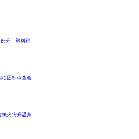
2部分：塑料绝
四项团标审查会
建筑火灾升温条