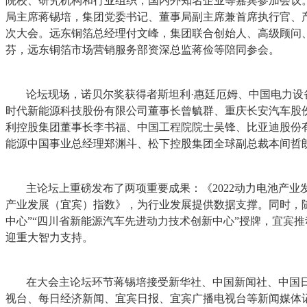
院校、研究机构和行业组织，国内外知名企业等嘉宾参加会议
局主席蒋锡培，集团党委书记、董事局副主席兼首席执行官、
次大会。远东铜箔总经理付文峰，集团联合创始人、高级顾问
芬，远东铜箔市场营销服务部资深总监蒋俭等陪同参会。
论坛现场，诺贝尔奖获得者斯坦利·惠廷厄姆、中国电力设
时代新能源科技股份有限公司董事长曾毓群、重庆长安汽车股
利控股集团董事长李书福、中国工程院院士吴锋、比亚迪股份
能源中国事业总经理郑渊斗、松下控股集团全球副总裁本间哲
主论坛上重磅发布了两项重要成果：《2022动力电池产业发
产业发展（宜宾）指数》，为行业发展提供数据支撑。同时，
中心”“四川省新能源汽车先进动力技术创新中心”授牌，宜宾
迎重大智力支持。
在大会主论坛环节蒋锡培接受新华社、中国新闻社、中国
视台、每日经济新闻、宜宾日报、宜宾广播电视台等新闻媒体