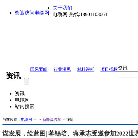
关于我们
欢迎访问电缆网
电缆网-热线:18901103663
资讯
国际要闻
行业洞见
材料评析
项目招标
资讯
资讯
电缆网
站内搜索
当前位置：
电缆网
>
>
新能源汽车
>
详情
谋发展，绘蓝图| 蒋锡培、蒋承志受邀参加2022