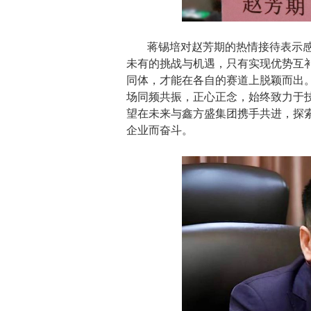
蒋锡培对赵芳期的热情接待表示
未有的挑战与机遇，只有实现优势互
同体，才能在各自的赛道上脱颖而出。
场同频共振，正心正念，始终致力于
望在未来与鑫方盛集团携手共进，探索
企业而奋斗。