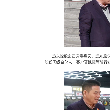
远东控股集团党委委员、远东股
股份高级合伙人、客户官魏捷等随行