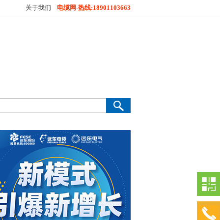
关于我们
电缆网-热线:18901103663