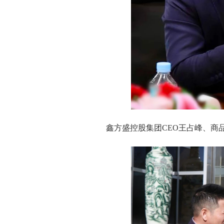
鑫方盛控股集团CEO王占峰、商