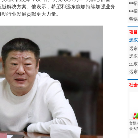
中招
应链解决方案。他表示，希望和远东能够持续加强业务
中招
推动行业发展贡献更大力量。
蒋锡
项目
远东
远东
远东
远东
远东
社会
官媒
最大