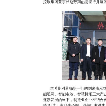
控股集团董事长赵芳期热情接待并座
赵芳期对蒋锡培一行的到来表示热
能缆网、智能电池、智慧机场三大产
蓬勃发展的当下，制造业企业应结合
持“打造工业品生态圈，引领行业进步