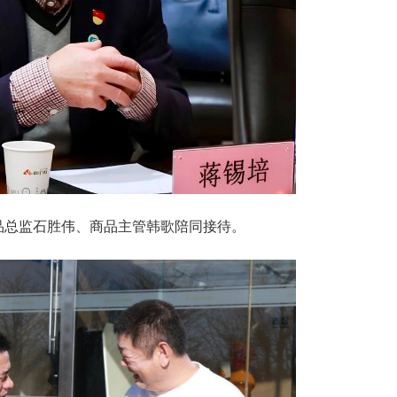
品总监石胜伟、商品主管韩歌陪同接待。