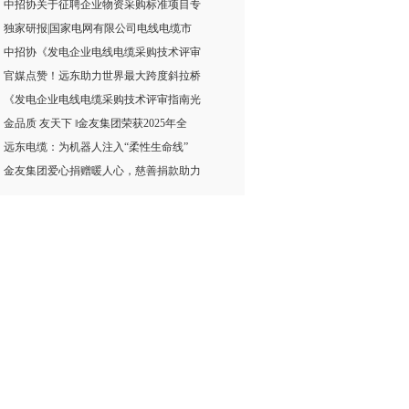
中招协关于征聘企业物资采购标准项目专
独家研报|国家电网有限公司电线电缆市
中招协《发电企业电线电缆采购技术评审
官媒点赞！远东助力世界最大跨度斜拉桥
《发电企业电线电缆采购技术评审指南光
金品质 友天下 ‖金友集团荣获2025年全
远东电缆：为机器人注入“柔性生命线”
金友集团爱心捐赠暖人心，慈善捐款助力