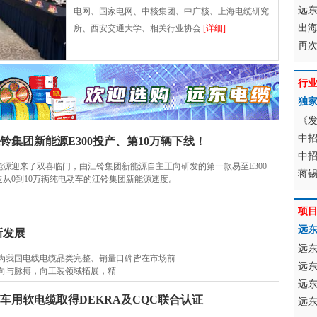
远东
电网、国家电网、中核集团、中广核、上海电缆研究
出
所、西安交通大学、相关行业协会
[详细]
再次
行
独家
《
中
铃集团新能源E300投产、第10万辆下线！
中
新能源迎来了双喜临门，由江铃集团新能源自主正向研发的第一款易至E300
蒋锡
从0到10万辆纯电动车的江铃集团新能源速度。
项
远
新发展
远
为我国电线电缆品类完整、销量口碑皆在市场前
远
向与脉搏，向工装领域拓展，精
远
车用软电缆取得DEKRA及CQC联合认证
远