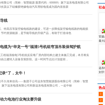
有限公司（简称：智慧能源 股票代码：600869）旗下远东电缆有限公司
00伏及以下硅橡胶绝缘电动汽车用软电缆成为国内首批获
社
导线
压、特高压等架空输电线路的建设，可进一步降低架空输电线路的电能损
，节约资源能源，是节能导线的升级产品，有助于打造绿色
官媒
最大
电缆为“华龙一号”福清5号机组穹顶吊装保驾护航
示范工程福清核电5号机组反应堆厂房内部结构土建主体施工完成，本月将实
将由土建转入设备安装阶段。这一时间节点比计划提前，
远东
刘宇
纪录”了，太牛！
前不久传来佳讯——集团子公司远东智慧能源股份有限公司（简称：智慧
869）旗下远东电缆有限公司和新远东电缆有限公司，一起中标
热
1
动力电池行业淘汰赛升级
2