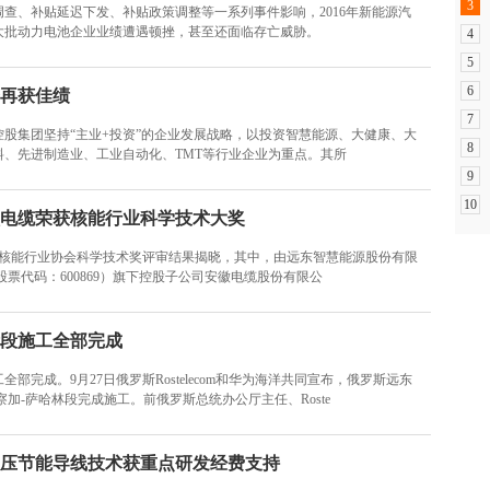
3
查、补贴延迟下发、补贴政策调整等一系列事件影响，2016年新能源汽
大批动力电池企业业绩遭遇顿挫，甚至还面临存亡威胁。
4
5
6
再获佳绩
7
股集团坚持“主业+投资”的企业发展战略，以投资智慧能源、大健康、大
8
料、先进制造业、工业自动化、TMT等行业企业为重点。其所
9
10
电缆荣获核能行业科学技术大奖
度中国核能行业协会科学技术奖评审结果揭晓，其中，由远东智慧能源股份有限
股票代码：600869）旗下控股子公司安徽电缆股份有限公
段施工全部完成
部完成。9月27日俄罗斯Rostelecom和华为海洋共同宣布，俄罗斯远东
察加-萨哈林段完成施工。前俄罗斯总统办公厅主任、Roste
压节能导线技术获重点研发经费支持