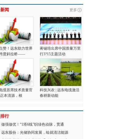
会新闻
更多
点赞！远东助力世界
蒋锡培出席中国质量万里
跨度斜拉桥——
行3?15主题活动
电缆首席技术质量官
科技兴农 | 远东电缆激活
:正本清源，根
春耕新动能
点排行
做强做优！“1塔6线”织绿色动脉，贯通
远东股份：光储协同发展，绘就清洁能源