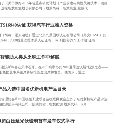
了《关于做好2016年省重点研发计划（产业前瞻与共性关键技术）项目
，远东智慧能源股份有限公司（股票简称：智慧能源 股票代
TS16949认证 获得汽车行业准入资格
（简称：远东电缆）通过北京九鼎国联认证有限公司（外文CASC）的
16949：2009质量管理体系认证证书，IATF(国际汽车工作组)证书
智能助人类从乏味工作中解脱
6年夏季达沃斯峰会在天津召开。在26日晚举办的2016夏季达沃斯“新浪之夜——
控股集团董事局主席蒋锡培应邀出席并发言。他表示，通过
产品入选中国名优新机电产品目录
量管理协会和中国机械工业联合会机经网联合主办了名优新机电产品评选
能源股份有限公司（股票简称：智慧能源 股票代码：600
电超白压延光伏玻璃首车发车仪式举行