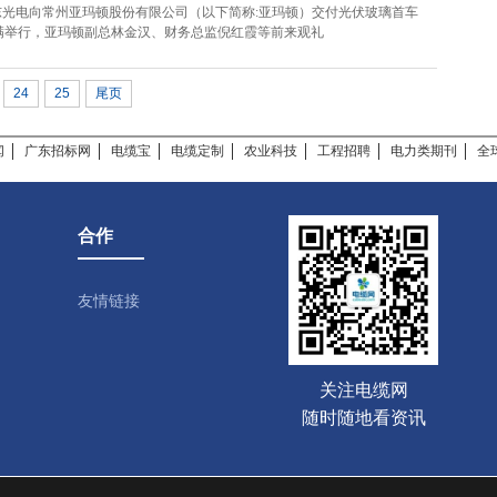
远东光电向常州亚玛顿股份有限公司（以下简称:亚玛顿）交付光伏玻璃首车
满举行，亚玛顿副总林金汉、财务总监倪红霞等前来观礼
24
25
尾页
闻
广东招标网
电缆宝
电缆定制
农业科技
工程招聘
电力类期刊
全
合作
友情链接
关注电缆网
随时随地看资讯