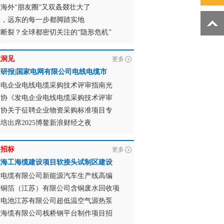
海外“朋友圈”又双叒叕壮大了
海，远东的每一步都脚踏实地
断裂？全球都密切关注的“隐形危机”
业洞见
更多
研报|国家电网有限公司电线电缆市
发电企业电线电缆采购技术评审指南光
招协《发电企业电线电缆采购技术评审
招协关于征聘企业物资采购标准项目专
培出席2025博鳌新浪财经之夜
目招标
更多
东海工海缆建设项目软接头试制区建设
东电缆有限公司新能源汽车生产线高编
东铜箔（江苏）有限公司含铜废水回收项
东电池江苏有限公司超低温空气源热泵
东海缆有限公司栈桥钢平台制作项目招