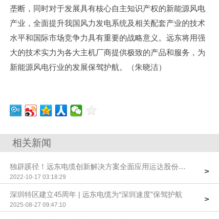
垄断，同时对于发展具有核心自主知识产权的新能源风电
产业，全面提升我国风力发电系统及相关配套产业的技术
水平和国际市场竞争力具有重要的战略意义。远东将用强
大的技术实力为各大主机厂商提供极致的产品和服务，为
新能源风电行业的发展保驾护航。（朱晓洁）
相关新闻
独辟蹊径！远东电缆创新解决方案全面应用运达股份新一代风机
>
2022-10-17 03:18:29
深圳特区建立45周年 | 远东电缆为“深圳速度”保驾护航
>
2025-08-27 09:47:10