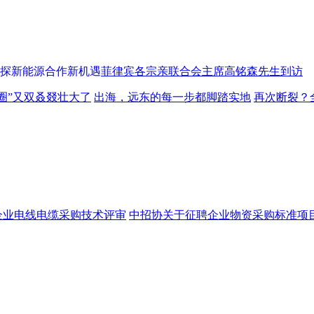
菲律宾各宗亲联合会主席高铭森先生到访
圈”又双叒叕壮大了
出海，远东的每一步都脚踏实地
再次断裂？
企业电线电缆采购技术评审
中招协关于征聘企业物资采购标准项