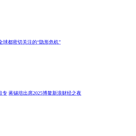
全球都密切关注的“隐形危机”
目专
蒋锡培出席2025博鳌新浪财经之夜