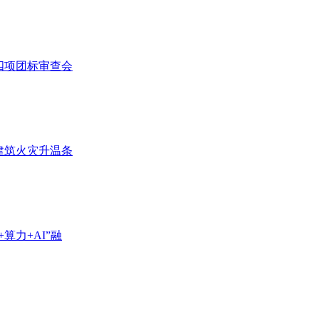
四项团标审查会
建筑火灾升温条
算力+AI”融