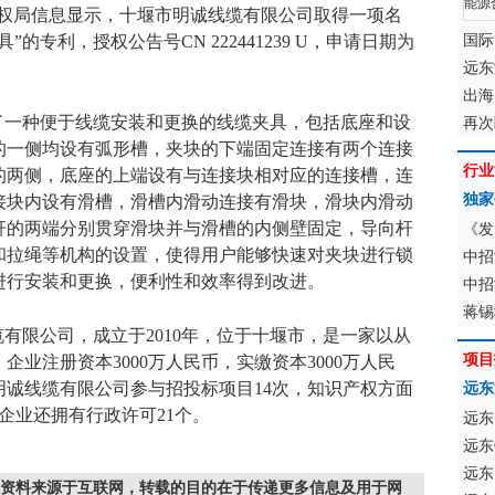
识产权局信息显示，十堰市明诚线缆有限公司取得一项名
的专利，授权公告号CN 222441239 U，申请日期为
国际
远东
出海
了一种便于线缆安装和更换的线缆夹具，包括底座和设
再次
的一侧均设有弧形槽，夹块的下端固定连接有两个连接
行业
的两侧，底座的上端设有与连接块相对应的连接槽，连
独家
接块内设有滑槽，滑槽内滑动连接有滑块，滑块内滑动
杆的两端分别贯穿滑块并与滑槽的内侧壁固定，导向杆
《发
和拉绳等机构的设置，使得用户能够快速对夹块进行锁
中招
进行安装和更换，便利性和效率得到改进。
中招
蒋锡
有限公司，成立于2010年，位于十堰市，是一家以从
项目
业注册资本3000万人民币，实缴资本3000万人民
诚线缆有限公司参与招投标项目14次，知识产权方面
远东
企业还拥有行政许可21个。
远东
远东
远东
资料来源于互联网，转载的目的在于传递更多信息及用于网