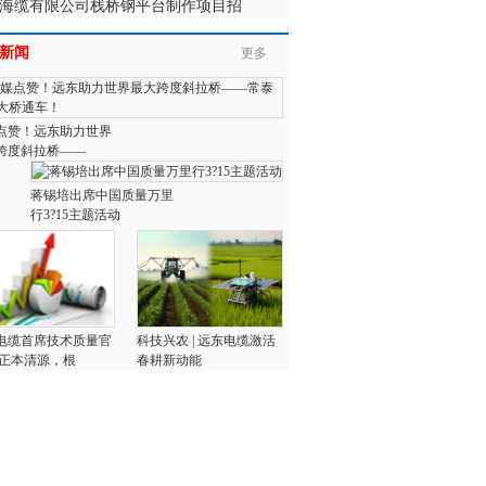
海缆有限公司栈桥钢平台制作项目招
新闻
更多
点赞！远东助力世界
跨度斜拉桥——
蒋锡培出席中国质量万里
行3?15主题活动
电缆首席技术质量官
科技兴农 | 远东电缆激活
:正本清源，根
春耕新动能