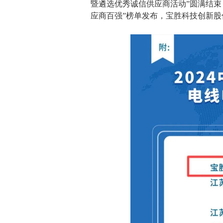
暨遴选优秀诚信供应商活动”圆满结束
应商百强”榜单发布，宝胜科技创新