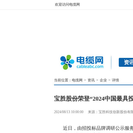
欢迎访问电缆网
资
当前位置：
电缆网
>
资讯
>
企业
>
详情
宝胜股份荣登“2024中国最
2024/08/13 10:00:00
来源：宝胜科技创新股份有
近日，由招投标品牌调研公示服务