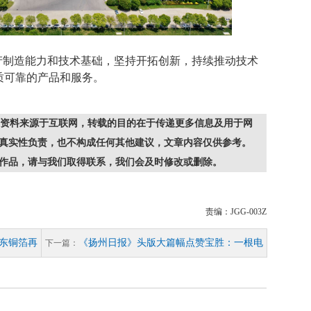
产制造能力和技术基础，坚持开拓创新，持续推动技术
质可靠的产品和服务。
资料来源于互联网，转载的目的在于传递更多信息及用于网
真实性负责，也不构成任何其他建议，文章内容仅供参考。
作品，请与我们取得联系，我们会及时修改或删除。
责编：JGG-003Z
东铜箔再
《扬州日报》头版大篇幅点赞宝胜：一根电
下一篇：