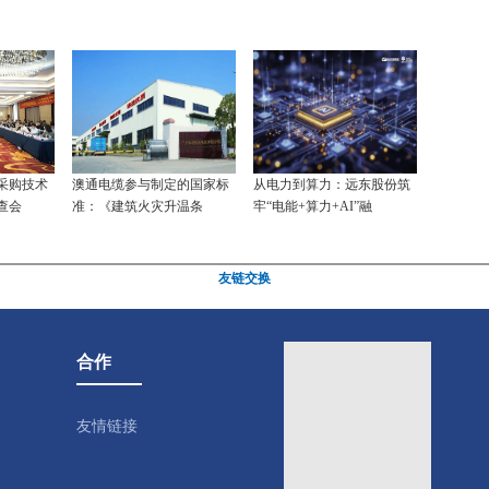
采购技术
澳通电缆参与制定的国家标
从电力到算力：远东股份筑
查会
准：《建筑火灾升温条
牢“电能+算力+AI”融
友链交换
合作
友情链接