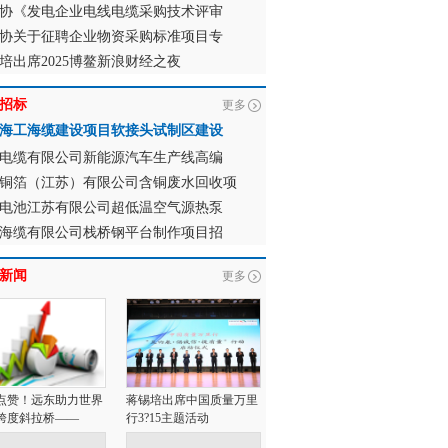
协《发电企业电线电缆采购技术评审
协关于征聘企业物资采购标准项目专
培出席2025博鳌新浪财经之夜
招标
更多
海工海缆建设项目软接头试制区建设
电缆有限公司新能源汽车生产线高编
铜箔（江苏）有限公司含铜废水回收项
电池江苏有限公司超低温空气源热泵
海缆有限公司栈桥钢平台制作项目招
新闻
更多
点赞！远东助力世界
蒋锡培出席中国质量万里
跨度斜拉桥——
行3?15主题活动