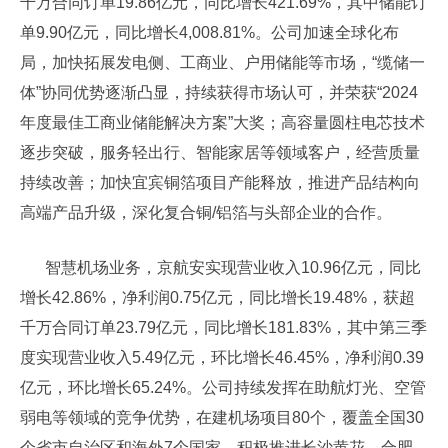
千万合同订单19.86亿元，同比增长421.69%，其中储能订
单9.90亿元，同比增长4,008.81%。公司加速全球化布
局，加快拓展发电侧、工商业、户用储能等市场，“缆储一
体”协同优势逐渐凸显，持续获得市场认可，并荣获“2024
年度最佳工商业储能解决方案”大奖；高容量圆柱电芯技术
逐步突破，服务轻出行、智能家居等领域客户，经营质量
持续改善；加快宜宾铜箔项目产能释放，推进产品结构向
高端产品升级，深化复合铜/铝箔与头部企业的合作。
智慧机场业务，京航安实现营业收入10.96亿元，同比
增长42.86%，净利润0.75亿元，同比增长19.48%，获超
千万合同订单23.79亿元，同比增长181.83%，其中第三季
度实现营业收入5.49亿元，环比增长46.45%，净利润0.39
亿元，环比增长65.24%。公司持续发挥在助航灯光、空管
弱电等领域的竞争优势，在建机场项目80个，覆盖全国30
个省市自治区和海外7个国家，积极推进长沙黄花、合肥