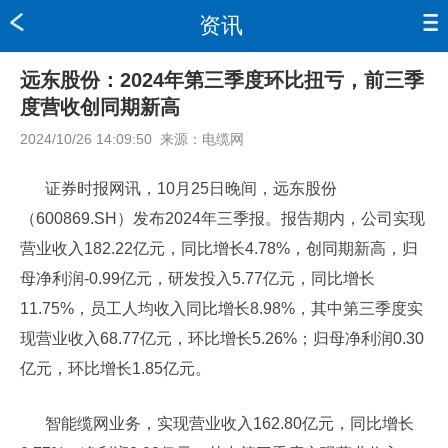
资讯
远东股份：2024年第三季度环比扭亏，前三季
度营收创同期新高
2024/10/26 14:09:50
来源：
电缆网
证券时报网讯，10月25日晚间，远东股份
（600869.SH）发布2024年三季报。报告期内，公司实现
营业收入182.22亿元，同比增长4.78%，创同期新高，归
母净利润-0.99亿元，研发投入5.77亿元，同比增长
11.75%，员工人均收入同比增长8.98%，其中第三季度实
现营业收入68.77亿元，环比增长5.26%；归母净利润0.30
亿元，环比增长1.85亿元。
智能缆网业务，实现营业收入162.80亿元，同比增长