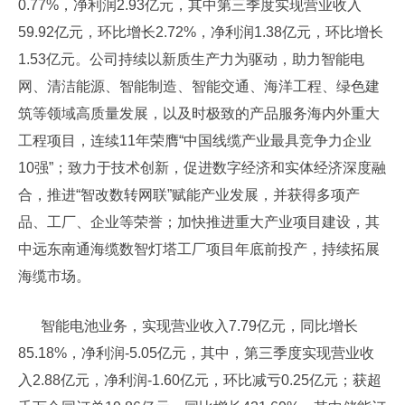
0.77%，净利润2.93亿元，其中第三季度实现营业收入
59.92亿元，环比增长2.72%，净利润1.38亿元，环比增长
1.53亿元。公司持续以新质生产力为驱动，助力智能电
网、清洁能源、智能制造、智能交通、海洋工程、绿色建
筑等领域高质量发展，以及时极致的产品服务海内外重大
工程项目，连续11年荣膺“中国线缆产业最具竞争力企业
10强”；致力于技术创新，促进数字经济和实体经济深度融
合，推进“智改数转网联”赋能产业发展，并获得多项产
品、工厂、企业等荣誉；加快推进重大产业项目建设，其
中远东南通海缆数智灯塔工厂项目年底前投产，持续拓展
海缆市场。
智能电池业务，实现营业收入7.79亿元，同比增长
85.18%，净利润-5.05亿元，其中，第三季度实现营业收
入2.88亿元，净利润-1.60亿元，环比减亏0.25亿元；获超