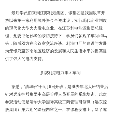
最后学员们来到江苏利港集团。该集团是我国改革开
放以来第一家利用境外资金合资建设，实行现代企业制度
的现代化大型火力发电企业。在江苏利电能源集团总经
理、党委书记孙峰的亲切接待下，学员们参观了车间和码
头，随后双方在会议室交流座谈。利港电厂的建设与发展
为无锡乃至苏南地区经济的发展和人民生活水平的提高提
供了强大的电力支持。
参观利港电力集团车间
据悉，“清华班”于5月6日开班，是继去年北大班结业后
针对远东控股集团中高层管理人员开展的系统培训。此次
参观活动便是清华大学国际高级工商管理研修班（远东控
股集团）第六期的课程内容之一。在课程安排上，除了邀