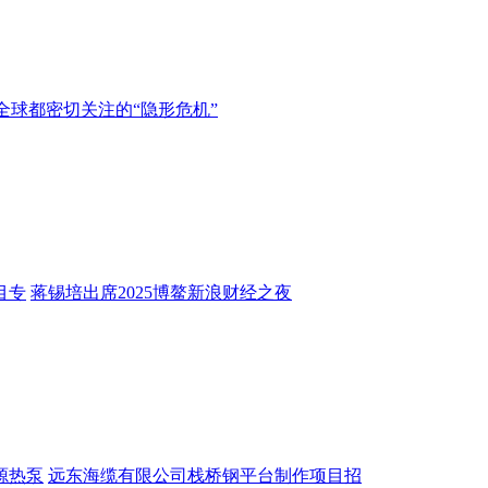
全球都密切关注的“隐形危机”
目专
蒋锡培出席2025博鳌新浪财经之夜
源热泵
远东海缆有限公司栈桥钢平台制作项目招