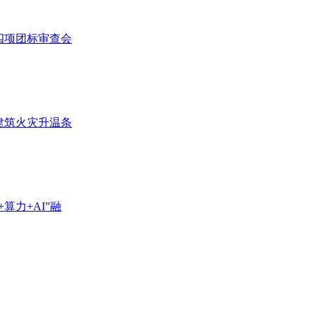
四项团标审查会
建筑火灾升温条
算力+AI”融